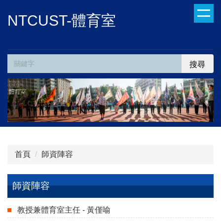
跳
NTCUST-體育室
到
主
要
內
搜尋
容
區
首頁
師資陣容
師資陣容
教授兼體育室主任 - 黃僅喻