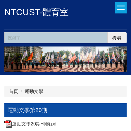
跳
NTCUST-體育室
到
主
要
內
搜尋
容
區
首頁
運動文學
運動文學第20期
運動文學20期刊物.pdf