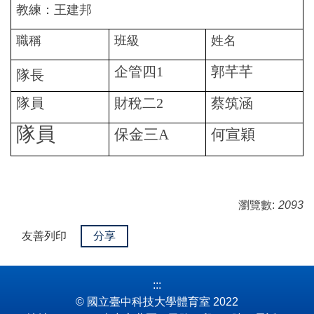
教練：王建邦
職稱
班級
姓名
企管四1
郭芊芊
隊長
隊員
財稅二2
蔡筑涵
隊員
保金三A
何宣穎
瀏覽數:
2093
友善列印
分享
:::
© 國立臺中科技大學體育室 2022