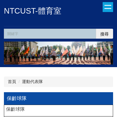
跳
NTCUST-體育室
到
主
要
內
搜尋
容
區
首頁
運動代表隊
保齡球隊
保齡球隊