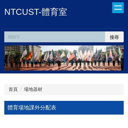
跳
NTCUST-體育室
到
主
要
內
搜尋
容
區
首頁
場地器材
體育場地課外分配表