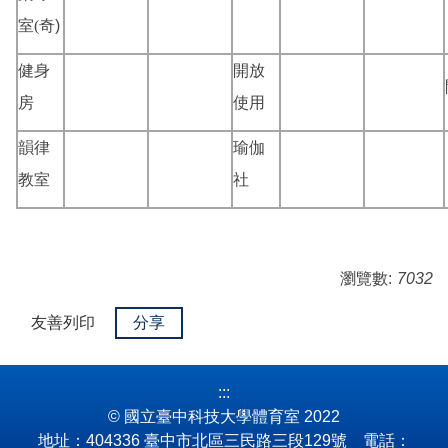
室(
奇)
健身
開放
房
使用
韻律
瑜伽
教室
社
瀏覽數:
7032
友善列印
分享
:::
© 國立臺中科技大學體育室 2022
地址：404336 臺中市北區三民路三段129號 電話：